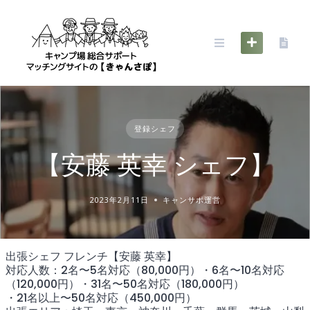
Skip
to
content
登録シェフ
【安藤 英幸 シェフ】
2023年2月11日
キャンサポ運営
出張シェフ フレンチ【安藤 英幸】
対応人数：2名〜5名対応（80,000円）・6名〜10名対応
（120,000円）・31名〜50名対応（180,000円）
・21名以上〜50名対応（450,000円）