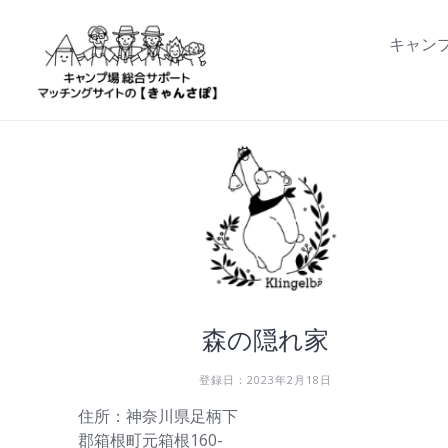
Skip
to
キャン
content
森の隠れ家
登録日：2023年2月18日
住所：神奈川県足柄下
郡箱根町元箱根160-